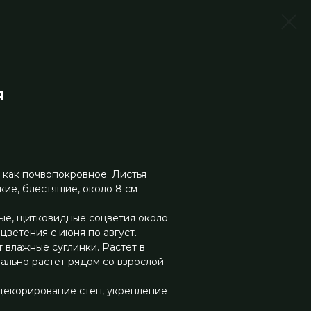
я
 как почвопокровное. Листья
ие, блестящие, около 8 см
лые, щитковидные соцветия около
цветения с июня по август.
 влажные суглинки. Растет в
ально растет рядом со взрослой
декорирование стен, укрепление