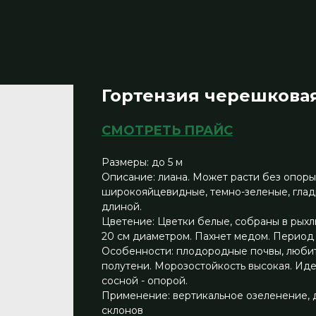
Гортензия черешкова
СМОТРЕТЬ ПРАЙС
Размеры: до 5 м
Описание: лиана. Может расти без опоры
широкояйцевидные, темно-зеленые, гладк
длиной.
Цветение: Цветки белые, собраны в рых
20 см диаметром. Пахнет медом. Период 
Особенности: плодородные почвы, любит
полутени. Морозостойкость высокая. Иде
сосной - опорой.
Применение: вертикальное озеленение, 
склонов