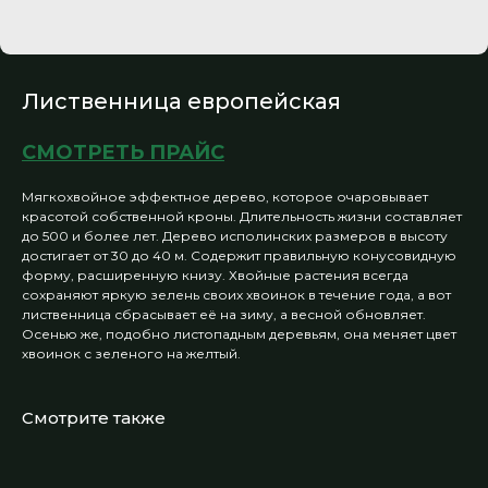
Лиственница европейская
СМОТРЕТЬ ПРАЙС
Мягкохвойное эффектное дерево, которое очаровывает
красотой собственной кроны. Длительность жизни составляет
до 500 и более лет. Дерево исполинских размеров в высоту
достигает от 30 до 40 м. Содержит правильную конусовидную
форму, расширенную книзу. Хвойные растения всегда
сохраняют яркую зелень своих хвоинок в течение года, а вот
лиственница сбрасывает её на зиму, а весной обновляет.
Осенью же, подобно листопадным деревьям, она меняет цвет
хвоинок с зеленого на желтый.
Смотрите также